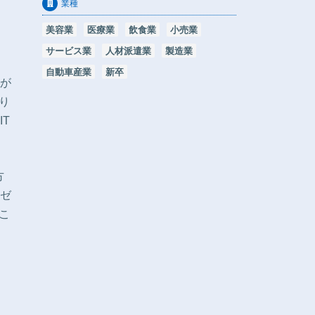
業種
美容業
医療業
飲食業
小売業
サービス業
人材派遣業
製造業
自動車産業
新卒
が
り
T
方
ゼ
こ