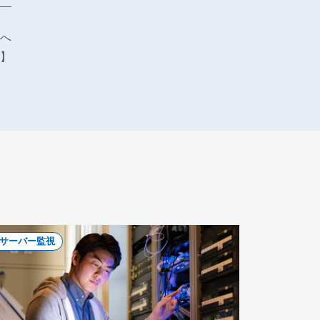
アへ
-】
サーバー監視