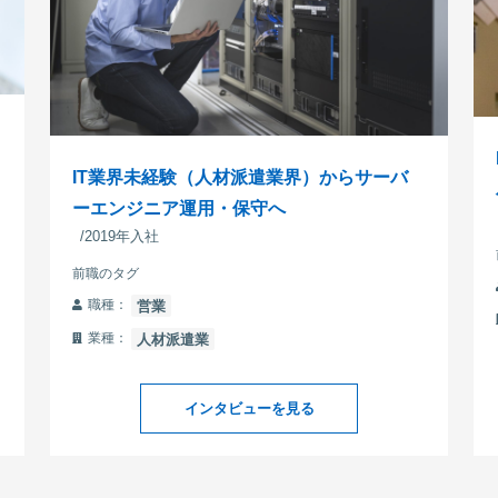
IT業界未経験（人材派遣業界）からサーバ
ーエンジニア運用・保守へ
/2019年入社
前職のタグ
職種：
営業
業種：
人材派遣業
インタビューを見る