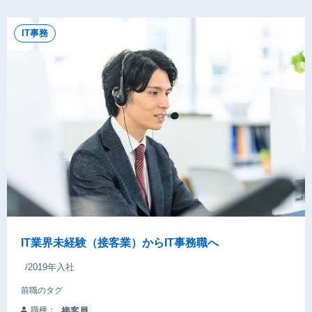
IT事務
IT業界未経験（接客業）からIT事務職へ
/2019年入社
前職のタグ
職種：
接客員